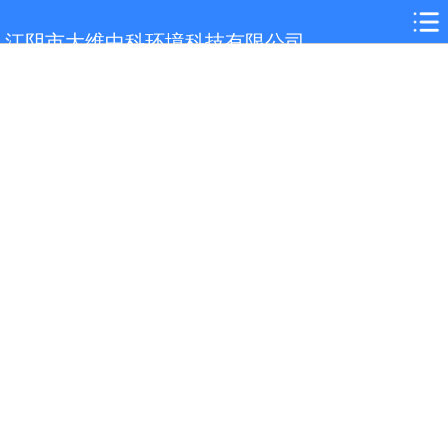
网站首页
江阴市大维中科环境科技有限公司
务川关于我们
务川大维产品
务川新闻中心
务川在线留言
务川客户案例
务川荣誉证书
务川联系我们