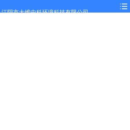
网站首页
江阴市大维中科环境科技有限公司
桐梓关于我们
桐梓大维产品
桐梓新闻中心
桐梓在线留言
桐梓客户案例
桐梓荣誉证书
桐梓联系我们