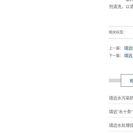
剂清洗，以
相关标签：
靖远
上一篇：
靖远
下一篇：
靖远水污染防
靖远“水十条
靖远水处理技