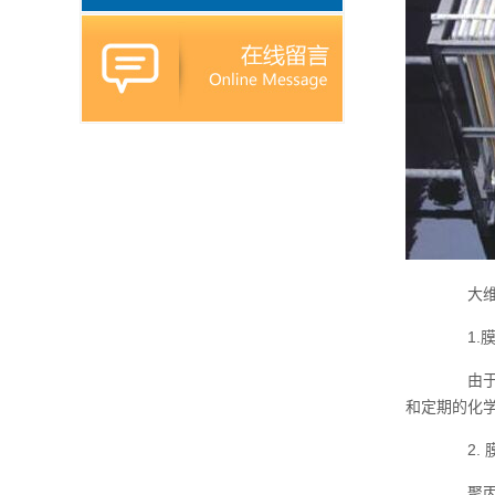
大维
1.膜
由于聚
和定期的化
2. 
聚丙烯