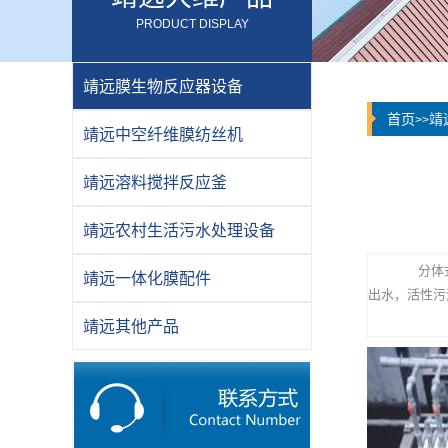
PRODUCT DISPLAY
靖远膜生物反应器设备
首页
靖
>>
靖远中空纤维膜纺丝机
靖远溶料搅拌反应釜
靖远农村生活污水处理设备
分体式膜
靖远一体化膜配件
出水，活性污
靖远其他产品