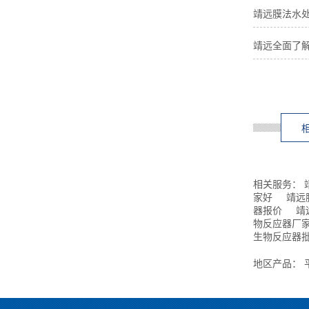
靖远膜法水
靖远全面了解
相关服务：
家好
靖远
器报价
靖
物反应器厂
生物反应器
地区产品：